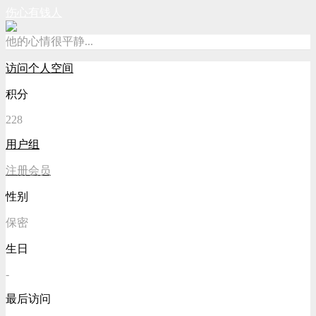
伤心有钱人
他的心情很平静...
访问个人空间
积分
228
用户组
注册会员
性别
保密
生日
-
最后访问