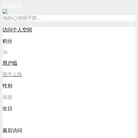
亲切温柔
他的心情很平静...
访问个人空间
积分
36
用户组
新手上路
性别
保密
生日
-
最后访问